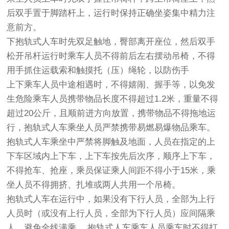
后双手置于脚踏杆上，运行时保持正确坐姿集中精力注
意前方。
下抱轨式人车时先双足触地，臀部离开座位，然后双手
松开吊杆运行时乘车人员不得前后左右摆动吊椅，不得
用手抓住运载索和触摸托（压）绳轮，以防伤手
上下乘车人员中途相遇时，不得嬉闹、握手等，以免发
生危险乘车人员携带物品长度不得超过1.2米，重量不得
超过20公斤，且顺前进方向放置，携带物品不得拖地运
行，抱轨式人车乘坐人员严禁携带易燃易爆物品乘车。
抱轨式人车乘坐中严禁将脚触及地面，人员在指定的上
下车区域内上下车，上下车按先后次序，顺序上下车，
不得抢车、抢座，乘员保证乘人间距不得小于15米，乘
坐人员不得拥挤、扎堆或两人共用一个吊椅。
抱轨式人车在运行中，如果没有下行人员，全部为上行
人员时（或没有上行人员，全部为下行人员）应间隔乘
人，避免全线满乘。 抱轨式人车乘车人员乘车时不得打