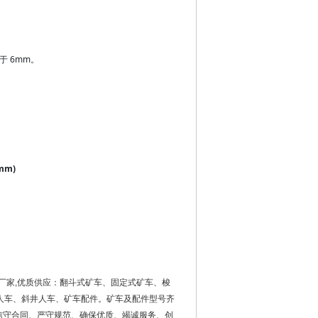
。
于 6mm。
mm)
产厂家,优质供应：翻斗式矿车、固定式矿车、梭
人车、斜井人车、矿车配件。矿车及配件型号齐
“信守合同、严守规范、确保优质、竭诚服务、创