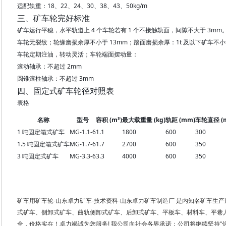
适配轨重：18、22、24、30、38、43、50kg/m
三、矿车轮完好标准
矿车运行平稳，水平轨道上 4 个车轮若有 1 个不接触轨面，间隙不大于 3mm
车轮无裂纹；轮缘磨损余厚不小于 13mm；踏面磨损余厚：1t 及以下矿车不小
车轮定期注油，转动灵活；车轮端面摆动量：
滚动轴承：不超过 2mm
圆锥滚柱轴承：不超过 3mm
四、固定式矿车轮径对照表
表格
名称
型号
容积 (m³)
最大载重量 (kg)
轨距 (mm)
车轮直径 (
1 吨固定箱式矿车
MG-1.1-6
1.1
1800
600
300
1.5 吨固定箱式矿车
MG-1.7-6
1.7
2700
600
350
3 吨固定式矿车
MG-3.3-6
3.3
4000
600
350
矿车用矿车轮-山东卓力矿车-技术资料-山东卓力矿车制造厂 是内知名矿车生
式矿车、侧卸式矿车、曲轨侧卸式矿车、后卸式矿车、平板车、材料车、平巷
全，价格实在！卓力竭诚为您服务! 我公司向社会各界承诺：公司将继续坚持