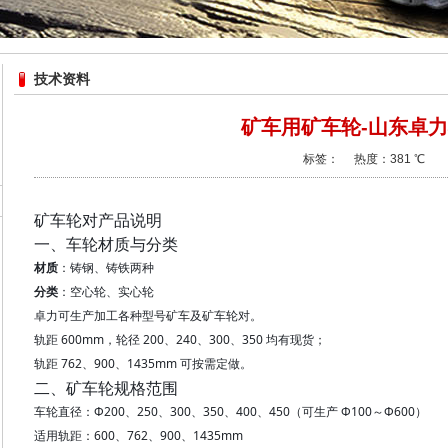
技术资料
矿车用矿车轮-山东卓
标签： 热度：
381 ℃
矿车轮对产品说明
一、车轮材质与分类
材质
：铸钢、铸铁两种
分类
：空心轮、实心轮
卓力可生产加工各种型号矿车及矿车轮对。
轨距 600mm，轮径 200、240、300、350 均有现货；
轨距 762、900、1435mm 可按需定做。
二、矿车轮规格范围
车轮直径：Φ200、250、300、350、400、450（可生产 Φ100～Φ600）
适用轨距：600、762、900、1435mm