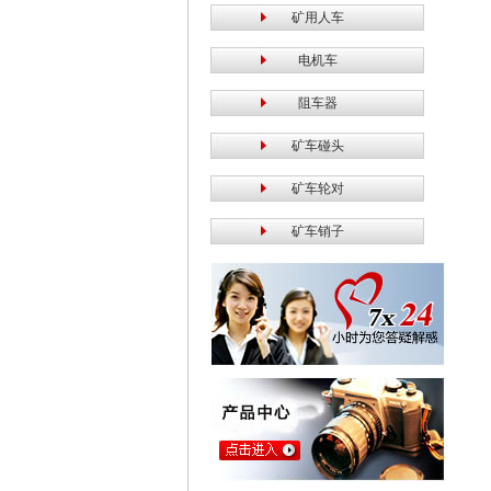
矿用人车
电机车
阻车器
矿车碰头
矿车轮对
矿车销子