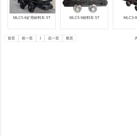
MLC5-6矿用材料车·5T
MLC5-9材料车·5T
MLC3-
首页
前一页
1
后一页
尾页