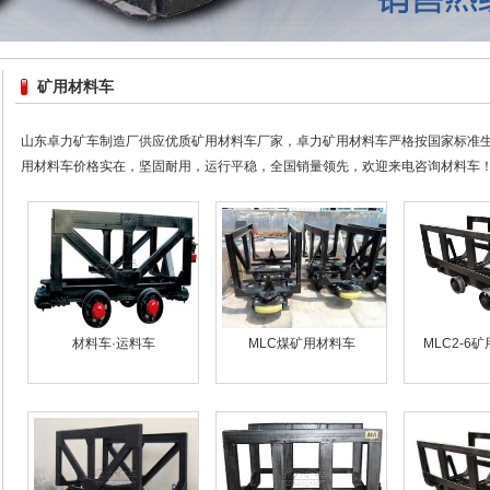
矿用材料车
山东卓力矿车制造厂供应优质矿用材料车厂家，卓力矿用材料车严格按国家标准生
用材料车价格实在，坚固耐用，运行平稳，全国销量领先，欢迎来电咨询材料车
材料车·运料车
MLC煤矿用材料车
MLC2-6矿