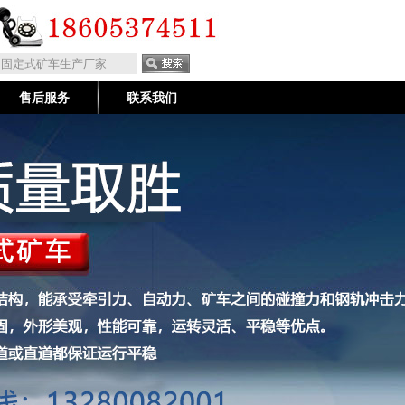
售后服务
联系我们